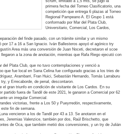
scrum, limitado a 1,5 mts, se jugó la
primera fecha del Torneo Clasificatorio, una
competición que entrega 6 plazas al Torneo
Regional Pampeano A. El Grupo 1 está
conformado por Mar del Plata Club,
Universitario, Comercial, Los Cardos,
Preparación del finde pasado, con un trámite similar y un mismo
ó por 17 a 16 a San Ignacio. Iván Ballesteros apoyó el agónico try
 Agustín Area más una conversión de Juan Noceti, decretaron el scoe
 llegaron a la zona de anotación, mientras que Rafa Riego ejecutó con
 del Plata Club, que no tuvo contemplaciones y venció a
po que fue local en Sana Celina fue configurado gracias a los tries de
odríguez, Arambarri, Fran Huici, Sebastián Hernando, Tomás Larraburu
 try, y Errecaborde, de penal, descontaron.
 el gran triunfo en condición de visitante de Los Cardos. En su
r partido fuera de Tandil de este 2021, le ganaron a Comercial por 62
 ante un irregular Comercial.
randes victorias, frente a Los 50 y Pueyrredón, respectivamente,
 este fin de semana.
Luna vencieron a los de Tandil por 43 a 13. Se anotaron en el
es, Jeremias Valenzice, también por dos, Raúl Brischetto, que
tes de Oca, que también metió dos conversiones, y un try de Julián