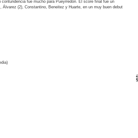
 contundencia fue mucho para Pueyrredón. El score final fue un
idi, Álvarez (2), Constantino, Beneitez y Huarte, en un muy buen debut
edia)
¿
S