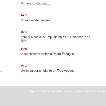
.
Primera B Nacional...
14/10
Provincial de básquet...
16/10
Tami y Mancini se impusieron en el Corriendo y en
Bici...
14/03
Independiente recibe a Pedro Echague...
26/10
...
Unión va por un triunfo en Tres Arroyos...
Deporte Tandilense | Información sobre el deporte en Tan