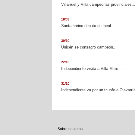
Villarruel y Villa campeonas provinciales..
18/03
Santamarina debuta de local...
30/10
Unicén se consagró campeón...
22/10
Independiente visita a Villa Mitre ...
31/10
Independiente va por un triunfo a Olavarría
Sobre nosotros