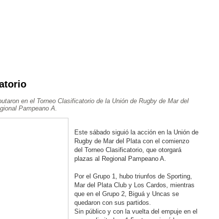
atorio
Ajedrez
Rugby
Tenis
Más Deportes
Atletismo
taron en el Torneo Clasificatorio de la Unión de Rugby de Mar del
Aventura
Regional Pampeano A.
Este sábado siguió la acción en la Unión de
Rugby de Mar del Plata con el comienzo
del Torneo Clasificatorio, que otorgará
plazas al Regional Pampeano A.
Por el Grupo 1, hubo triunfos de Sporting,
Mar del Plata Club y Los Cardos, mientras
que en el Grupo 2, Biguá y Uncas se
quedaron con sus partidos.
Sin público y con la vuelta del empuje en el