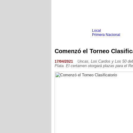
Local
Inicio
Fútbol
Primera Nacional
Femenino
Infantil
Senior
Comenzó el Torneo Clasific
Agrario
Automovilismo
Básquet
Hockey
Uncas, Los Cardos y Los 50 debu
17/04/2021
Plata. El certamen otorgará plazas para el 
Boxeo
Ciclismo
Gim. Artística
Duatlón-Triatlón
Golf
Natación
Patín
Taekwondo
Voley
Otros
Videos