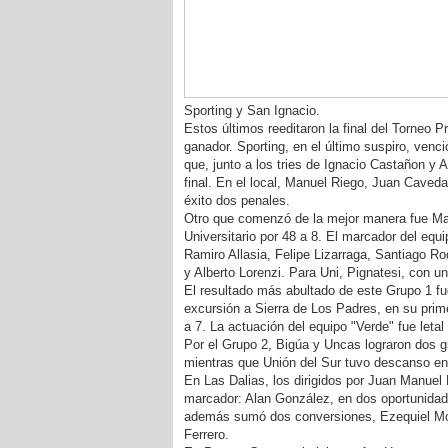
Sporting y San Ignacio.
Estos últimos reeditaron la final del Torneo 
ganador. Sporting, en el último suspiro, venci
que, junto a los tries de Ignacio Castañon y
final. En el local, Manuel Riego, Juan Caveda
éxito dos penales.
Otro que comenzó de la mejor manera fue Mar
Universitario por 48 a 8. El marcador del equi
Ramiro Allasia, Felipe Lizarraga, Santiago R
y Alberto Lorenzi. Para Uni, Pignatesi, con un
El resultado más abultado de este Grupo 1 fue
excursión a Sierra de Los Padres, en su prime
a 7. La actuación del equipo "Verde" fue letal
Por el Grupo 2, Bigúa y Uncas lograron dos g
mientras que Unión del Sur tuvo descanso en
En Las Dalias, los dirigidos por Juan Manuel 
marcador: Alan González, en dos oportunidad
además sumó dos conversiones, Ezequiel Mon
Ferrero.