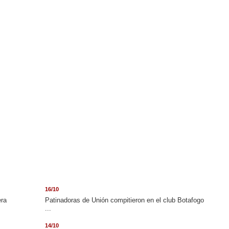
16/10
era
Patinadoras de Unión compitieron en el club Botafogo
...
14/10