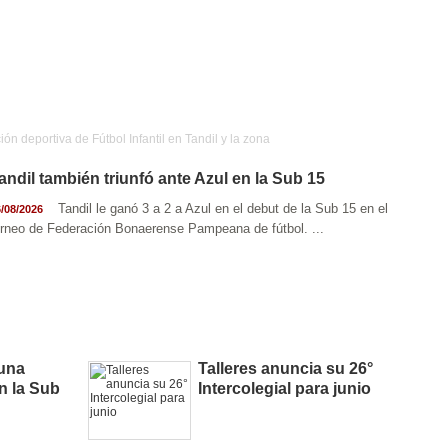
ión deportiva de Fútbol Infantil en Tandil y la zona
andil también triunfó ante Azul en la Sub 15
Ajedrez
Rugby
Tenis
Más Deportes
Atletismo
Tandil le ganó 3 a 2 a Azul en el debut de la Sub 15 en el
/08/2026
Aventura
orneo de Federación Bonaerense Pampeana de fútbol. ...
 una
Talleres anuncia su 26°
en la Sub
Intercolegial para junio