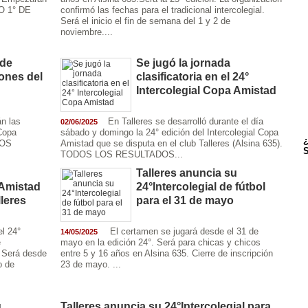
O 1° DE
confirmó las fechas para el tradicional intercolegial.
Será el inicio el fin de semana del 1 y 2 de
noviembre....
 de
Se jugó la jornada
ones del
clasificatoria en el 24°
Intercolegial Copa Amistad
n las
En Talleres se desarrolló durante el día
02/06/2025
 Copa
sábado y domingo la 24° edición del Intercolegial Copa
¿
LOS
Amistad que se disputa en el club Talleres (Alsina 635).
S
TODOS LOS RESULTADOS...
Talleres anuncia su
 Amistad
24°Intercolegial de fútbol
leres
para el 31 de mayo
el 24°
El certamen se jugará desde el 31 de
14/05/2025
e
mayo en la edición 24°. Será para chicas y chicos
. Será desde
entre 5 y 16 años en Alsina 635. Cierre de inscripción
o de
23 de mayo. ...
u
Talleres anuncia su 24°Intercolegial para