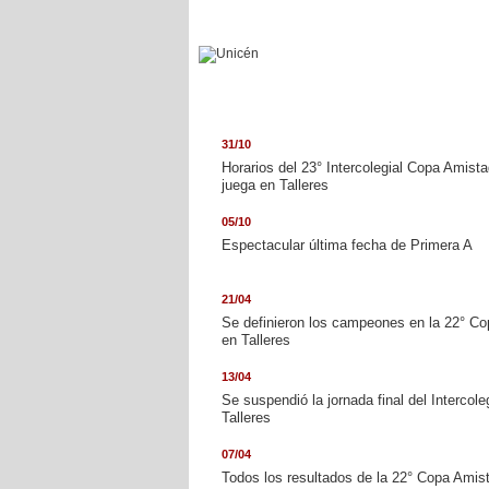
31/10
Horarios del 23° Intercolegial Copa Amist
Unicén
juega en Talleres
05/10
Espectacular última fecha de Primera A
21/04
Se definieron los campeones en la 22° C
en Talleres
Ferrocarril Sud
13/04
Se suspendió la jornada final del Intercole
Talleres
07/04
Todos los resultados de la 22° Copa Amis