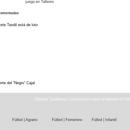
juega en Talleres
comentadas
rte Tandil está de luto
erte del “Negro” Cajal
Deporte Tandilense | Información sobre el deporte en Tan
Fútbol | Agrario
Fútbol | Femenino
Fútbol | Infantil