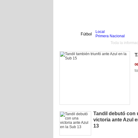
Local
Inicio
Fútbol
Primera Nacional
Femenino
Fútbol Infantil
Toda la informac
Infantil
Senior
Agrario
T
Automovilismo
Básquet
Hockey
06
t
Boxeo
Ciclismo
Gim. Artística
Duatlón-Triatlón
Golf
Natación
Patín
Taekwondo
Voley
Otros
Tandil debutó con
Videos
victoria ante Azul 
13