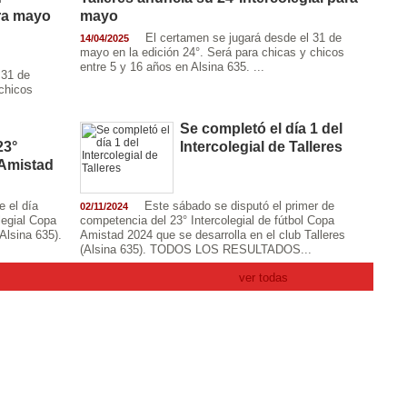
ara mayo
mayo
El certamen se jugará desde el 31 de
14/04/2025
mayo en la edición 24°. Será para chicas y chicos
entre 5 y 16 años en Alsina 635. ...
 31 de
chicos
Se completó el día 1 del
23°
Intercolegial de Talleres
 Amistad
e el día
Este sábado se disputó el primer de
02/11/2024
legial Copa
competencia del 23° Intercolegial de fútbol Copa
Alsina 635).
Amistad 2024 que se desarrolla en el club Talleres
(Alsina 635). TODOS LOS RESULTADOS...
ver todas