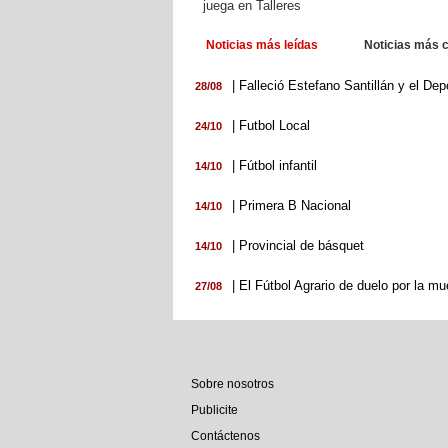
juega en Talleres
Noticias más leídas
Noticias más 
defensores del Cerro
| Falleció Estefano Santillán y el Depo
28/08
| Futbol Local
24/10
| Fútbol infantil
14/10
| Primera B Nacional
14/10
| Provincial de básquet
14/10
| El Fútbol Agrario de duelo por la mu
27/08
Sobre nosotros
Publicite
Contáctenos