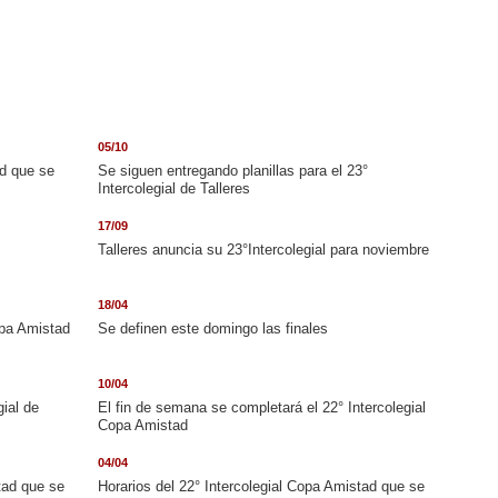
05/10
ad que se
Se siguen entregando planillas para el 23°
Intercolegial de Talleres
17/09
Talleres anuncia su 23°Intercolegial para noviembre
18/04
opa Amistad
Se definen este domingo las finales
10/04
gial de
El fin de semana se completará el 22° Intercolegial
Copa Amistad
04/04
tad que se
Horarios del 22° Intercolegial Copa Amistad que se