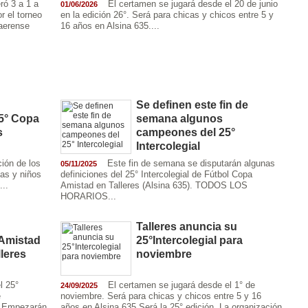
ró 3 a 1 a
El certamen se jugará desde el 20 de junio
01/06/2026
r el torneo
en la edición 26°. Será para chicas y chicos entre 5 y
aerense
16 años en Alsina 635....
Se definen este fin de
5° Copa
semana algunos
s
campeones del 25°
Intercolegial
ción de los
Este fin de semana se disputarán algunas
05/11/2025
ñas y niños
definiciones del 25° Intercolegial de Fútbol Copa
...
Amistad en Talleres (Alsina 635). TODOS LOS
HORARIOS...
Talleres anuncia su
 Amistad
25°Intercolegial para
leres
noviembre
l 25°
El certamen se jugará desde el 1° de
24/09/2025
e
noviembre. Será para chicas y chicos entre 5 y 16
). Empezarán
años en Alsina 635.Será la 25° edición. La organización