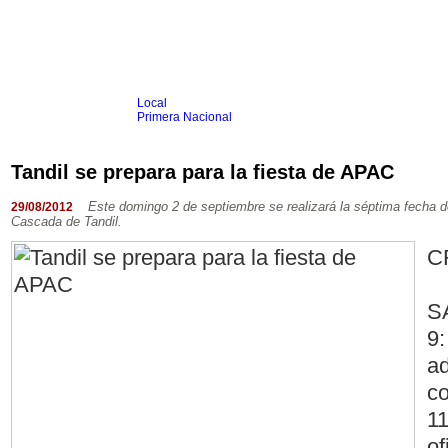
Local
Inicio
Fútbol
Primera Nacional
Femenino
Infantil
Senior
Tandil se prepara para la fiesta de APAC
Agrario
Automovilismo
Básquet
Hockey
Rugby
Tenis
Más Dep
Este domingo 2 de septiembre se realizará la séptima fecha de
29/08/2012
Cascada de Tandil.
Boxeo
Ciclismo
C
Gim. Artística
Duatlón-Triatlón
Golf
Natación
S
Patín
Taekwondo
9:
Voley
Otros
ad
Videos
co
11
of