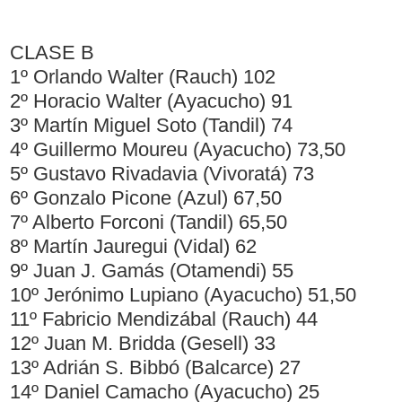
CLASE B
1º Orlando Walter (Rauch) 102
2º Horacio Walter (Ayacucho) 91
3º Martín Miguel Soto (Tandil) 74
4º Guillermo Moureu (Ayacucho) 73,50
5º Gustavo Rivadavia (Vivoratá) 73
6º Gonzalo Picone (Azul) 67,50
7º Alberto Forconi (Tandil) 65,50
8º Martín Jauregui (Vidal) 62
9º Juan J. Gamás (Otamendi) 55
10º Jerónimo Lupiano (Ayacucho) 51,50
11º Fabricio Mendizábal (Rauch) 44
12º Juan M. Bridda (Gesell) 33
13º Adrián S. Bibbó (Balcarce) 27
14º Daniel Camacho (Ayacucho) 25