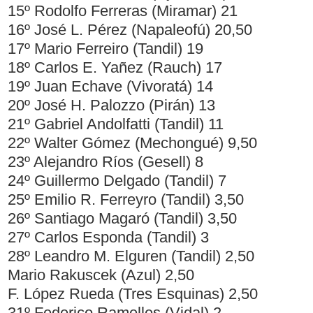
15º Rodolfo Ferreras (Miramar) 21
16º José L. Pérez (Napaleofú) 20,50
17º Mario Ferreiro (Tandil) 19
18º Carlos E. Yañez (Rauch) 17
19º Juan Echave (Vivoratá) 14
20º José H. Palozzo (Pirán) 13
21º Gabriel Andolfatti (Tandil) 11
22º Walter Gómez (Mechongué) 9,50
23º Alejandro Ríos (Gesell) 8
24º Guillermo Delgado (Tandil) 7
25º Emilio R. Ferreyro (Tandil) 3,50
26º Santiago Magaró (Tandil) 3,50
27º Carlos Esponda (Tandil) 3
28º Leandro M. Elguren (Tandil) 2,50
Mario Rakuscek (Azul) 2,50
F. López Rueda (Tres Esquinas) 2,50
31º Federico Ramelles (Vidal) 2