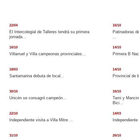
22/04
16/10
El Intercolegial de Talleres tendrá su primera
Patinadoras de
jornada...
...
16/10
14/10
Villarruel y Villa campeonas provinciales...
Primera B Naci
18/03
14/10
Santamarina debuta de local...
Provincial de 
30/10
16/10
Unicén se consagró campeón...
Tami y Mancini
Bici...
22/10
14/03
Independiente visita a Villa Mitre ...
Independiente 
31/10
26/10