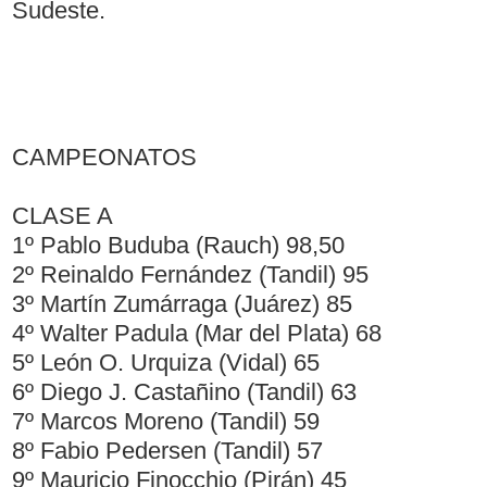
Sudeste.
CAMPEONATOS
CLASE A
1º Pablo Buduba (Rauch) 98,50
2º Reinaldo Fernández (Tandil) 95
3º Martín Zumárraga (Juárez) 85
4º Walter Padula (Mar del Plata) 68
5º León O. Urquiza (Vidal) 65
6º Diego J. Castañino (Tandil) 63
7º Marcos Moreno (Tandil) 59
8º Fabio Pedersen (Tandil) 57
9º Mauricio Finocchio (Pirán) 45