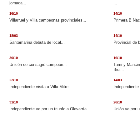
jornada...
...
16/10
14/10
Villarruel y Villa campeonas provinciales...
Primera B Naci
18/03
14/10
Santamarina debuta de local...
Provincial de 
30/10
16/10
Unicén se consagró campeón...
Tami y Mancini
Bici...
22/10
14/03
Independiente visita a Villa Mitre ...
Independiente 
31/10
26/10
Independiente va por un triunfo a Olavarría...
Unión va por u