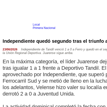
Local
Inicio
Fútbol
Primera Nacional
Femenino
Infantil
Senior
Independiente quedó segundo tras el triunfo 
Agrario
Automovilismo
Básquet
Hockey
Rugby
Tenis
Más Dep
Independiente de Tandil venció 1 a 0 a Ferro y quedó en el se
23/06/2026
la Unión Regional Deportiva. Juarense sigue arriba.
Boxeo
Ciclismo
En la máxima categoría, el líder Juarense de
Gim. Artística
Duatlón-Triatlón
tras igualar 1 a 1 frente a Deportivo Tandil. E
Golf
Natación
aprovechado por Independiente, que superó 
Patín
Taekwondo
Ferrocarril Sud y se metió de lleno en la luch
Voley
Otros
los adelantos, Velense hizo valer su localía 
Videos
derrotó 2 a 0 a Juventud Unida.
La actividad dominical completó la fecha con t