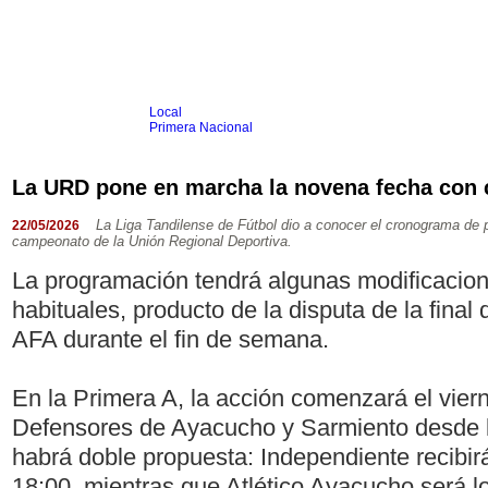
Local
Inicio
Fútbol
Primera Nacional
Femenino
Infantil
Senior
La URD pone en marcha la novena fecha con 
Agrario
Automovilismo
Básquet
Hockey
Rugby
Tenis
Más Dep
La Liga Tandilense de Fútbol dio a conocer el cronograma de p
22/05/2026
campeonato de la Unión Regional Deportiva.
Boxeo
Ciclismo
La programación tendrá algunas modificacion
Gim. Artística
Duatlón-Triatlón
habituales, producto de la disputa de la final
Golf
Natación
AFA durante el fin de semana.
Patín
Taekwondo
Voley
Otros
En la Primera A, la acción comenzará el viern
Videos
Defensores de Ayacucho y Sarmiento desde l
habrá doble propuesta: Independiente recibir
18:00, mientras que Atlético Ayacucho será l