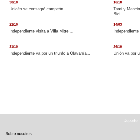
30/10
16/10
Unicén se consagró campeón...
Tami y Mancini
Bici...
22/10
14/03
Independiente visita a Villa Mitre ...
Independiente 
31/10
26/10
Independiente va por un triunfo a Olavarría...
Unión va por u
Deporte T
Sobre nosotros