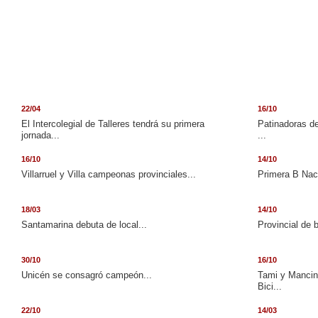
22/04
16/10
El Intercolegial de Talleres tendrá su primera
Patinadoras de
jornada...
...
16/10
14/10
Villarruel y Villa campeonas provinciales...
Primera B Naci
18/03
14/10
Santamarina debuta de local...
Provincial de 
30/10
16/10
Unicén se consagró campeón...
Tami y Mancini
Bici...
22/10
14/03