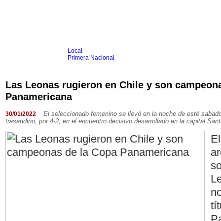
Local
Inicio
Fútbol
Primera Nacional
Femenino
Infantil
Senior
Las Leonas rugieron en Chile y son campeon
Agrario
Panamericana
Automovilismo
Básquet
Hockey
Rugby
Tenis
Más Dep
Boxeo
El seleccionado femenino se llevó en la noche de esté sabado el
30/01/2022
Ciclismo
trasandino, por 4-2, en el encuentro decisivo desarrollado en la capital Sant
Gim. Artística
Duatlón-Triatlón
El
Golf
Natación
ar
Patín
Taekwondo
so
Voley
Otros
Le
Videos
no
tí
P