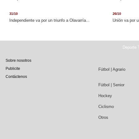
31/10
26/10
Independiente va por un triunfo a Olavarría...
Unión va por u
Deporte T
Sobre nosotros
Publicite
Fútbol | Agrario
Contáctenos
Fútbol | Senior
Hockey
Ciclismo
Otros