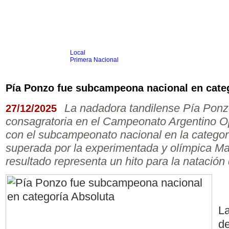
Local
Inicio
Fútbol
Primera Nacional
Femenino
Infantil
Senior
Pía Ponzo fue subcampeona nacional en cate
Agrario
Automovilismo
Básquet
Hockey
Rugby
Tenis
Más Dep
La nadadora tandilense Pía Ponz
27/12/2025
Boxeo
consagratoria en el Campeonato Argentino 
Ciclismo
Gim. Artística
con el subcampeonato nacional en la categor
Duatlón-Triatlón
superada por la experimentada y olímpica Ma
Golf
Natación
resultado representa un hito para la natación 
Patín
Taekwondo
Voley
Otros
Videos
L
de