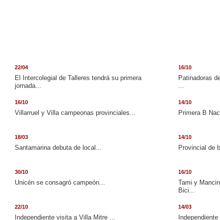
22/04
16/10
El Intercolegial de Talleres tendrá su primera
Patinadoras de
jornada...
...
16/10
14/10
Villarruel y Villa campeonas provinciales...
Primera B Naci
18/03
14/10
Santamarina debuta de local...
Provincial de 
30/10
16/10
Unicén se consagró campeón...
Tami y Mancini
Bici...
22/10
14/03
Independiente visita a Villa Mitre ...
Independiente 