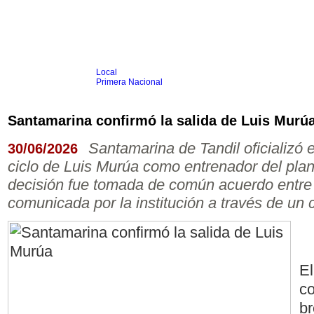
Local
Inicio
Fútbol
Primera Nacional
Femenino
Infantil
Senior
Santamarina confirmó la salida de Luis Murú
Agrario
Automovilismo
Básquet
Hockey
Rugby
Tenis
Más Dep
Santamarina de Tandil oficializó es
30/06/2026
Boxeo
ciclo de Luis Murúa como entrenador del plant
Ciclismo
Gim. Artística
decisión fue tomada de común acuerdo entre
Duatlón-Triatlón
comunicada por la institución a través de un 
Golf
Natación
Patín
Taekwondo
Voley
Otros
Videos
El
co
br