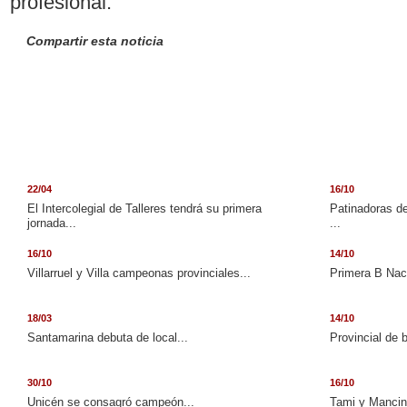
profesional.
Compartir esta noticia
22/04
16/10
El Intercolegial de Talleres tendrá su primera
Patinadoras de
jornada...
...
16/10
14/10
Villarruel y Villa campeonas provinciales...
Primera B Naci
18/03
14/10
Santamarina debuta de local...
Provincial de 
30/10
16/10
Unicén se consagró campeón...
Tami y Mancini