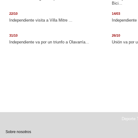
Bici...
22/10
14/03
Independiente visita a Villa Mitre ...
Independiente 
31/10
26/10
Independiente va por un triunfo a Olavarría...
Unión va por u
Deporte T
Sobre nosotros