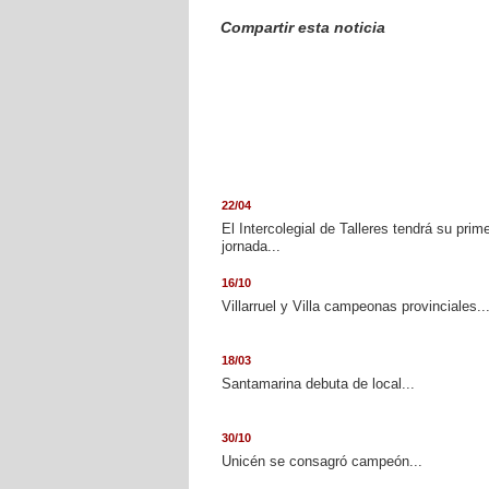
Compartir esta noticia
22/04
El Intercolegial de Talleres tendrá su prim
jornada...
16/10
Villarruel y Villa campeonas provinciales..
18/03
Santamarina debuta de local...
30/10
Unicén se consagró campeón...