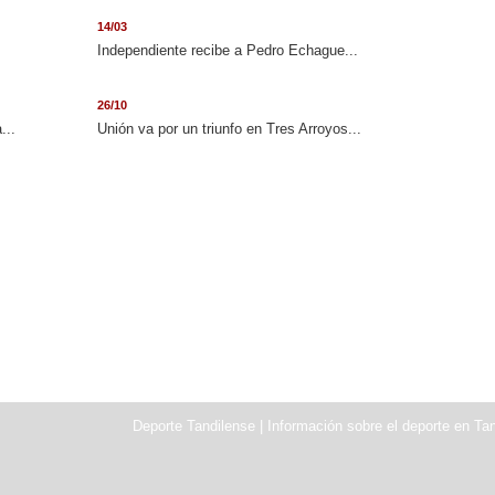
14/03
Independiente recibe a Pedro Echague...
26/10
...
Unión va por un triunfo en Tres Arroyos...
Deporte Tandilense | Información sobre el deporte en Tan