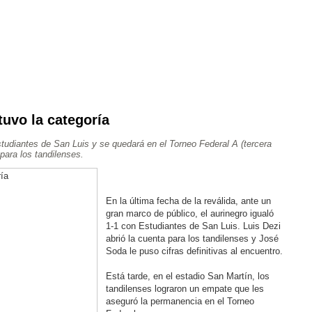
uvo la categoría
Ajedrez
Rugby
Tenis
Más Deportes
Atletismo
tudiantes de San Luis y se quedará en el Torneo Federal A (tercera
Aventura
 para los tandilenses.
En la última fecha de la reválida, ante un
gran marco de público, el aurinegro igualó
1-1 con Estudiantes de San Luis. Luis Dezi
abrió la cuenta para los tandilenses y José
Soda le puso cifras definitivas al encuentro.
Está tarde, en el estadio San Martín, los
tandilenses lograron un empate que les
aseguró la permanencia en el Torneo