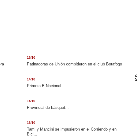
16/10
era
Patinadoras de Unión compitieron en el club Botafogo
...
¿
S
14/10
.
Primera B Nacional...
14/10
Provincial de básquet...
16/10
Tami y Mancini se impusieron en el Corriendo y en
Bici...