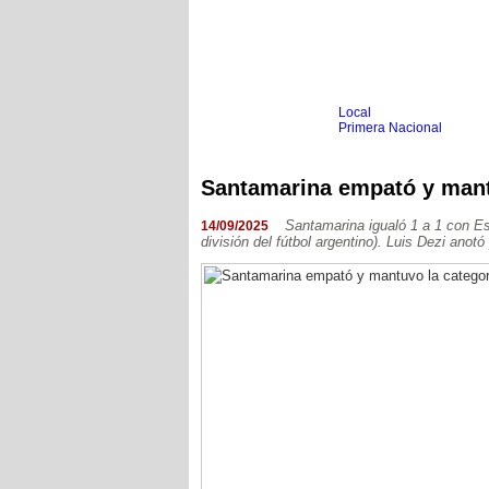
Local
Inicio
Fútbol
Primera Nacional
Femenino
Infantil
Senior
Santamarina empató y mant
Agrario
Automovilismo
Básquet
Hockey
Santamarina igualó 1 a 1 con Es
14/09/2025
división del fútbol argentino). Luis Dezi anotó
Boxeo
Ciclismo
Gim. Artística
Duatlón-Triatlón
Golf
Natación
Patín
Taekwondo
Voley
Otros
Videos