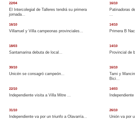
22/04
16/10
El Intercolegial de Talleres tendrá su primera
Patinadoras de
jornada...
...
16/10
14/10
Villarruel y Villa campeonas provinciales...
Primera B Naci
18/03
14/10
Santamarina debuta de local...
Provincial de 
30/10
16/10
Unicén se consagró campeón...
Tami y Mancini
Bici...
22/10
14/03
Independiente visita a Villa Mitre ...
Independiente 
31/10
26/10
Independiente va por un triunfo a Olavarría...
Unión va por u