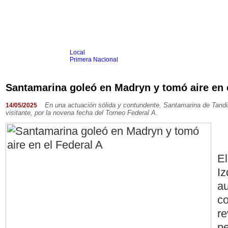
Local
Inicio
Fútbol
Primera Nacional
Femenino
Infantil
Senior
Santamarina goleó en Madryn y tomó aire en 
Agrario
Automovilismo
Básquet
Hockey
Rugby
Tenis
Más Dep
En una actuación sólida y contundente, Santamarina de Tandi
14/05/2025
visitante, por la novena fecha del Torneo Federal A.
Boxeo
Ciclismo
Gim. Artística
Duatlón-Triatlón
Golf
Natación
El
Patín
Taekwondo
Iz
Voley
Otros
au
Videos
co
re
pe