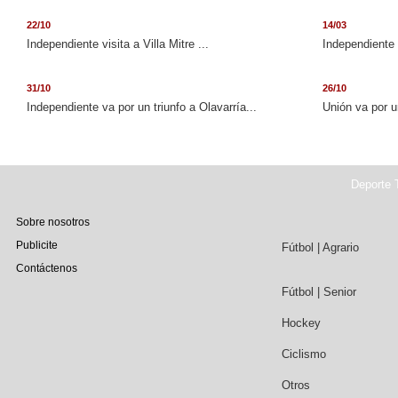
22/10
14/03
Independiente visita a Villa Mitre ...
Independiente 
31/10
26/10
Independiente va por un triunfo a Olavarría...
Unión va por u
Deporte T
Sobre nosotros
Publicite
Fútbol | Agrario
Contáctenos
Fútbol | Senior
Hockey
Ciclismo
Otros