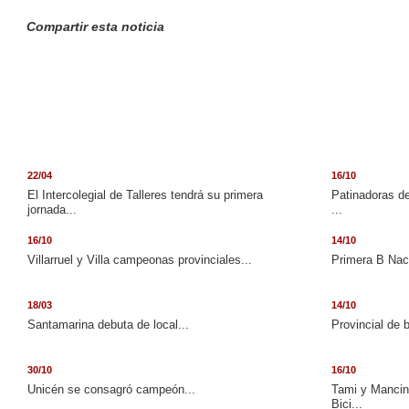
Compartir esta noticia
22/04
16/10
El Intercolegial de Talleres tendrá su primera
Patinadoras de
jornada...
...
16/10
14/10
Villarruel y Villa campeonas provinciales...
Primera B Naci
18/03
14/10
Santamarina debuta de local...
Provincial de 
30/10
16/10
Unicén se consagró campeón...
Tami y Mancini
Bici...