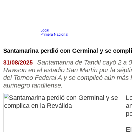
Local
Inicio
Fútbol
Primera Nacional
Femenino
Infantil
Senior
Santamarina perdió con Germinal y se compli
Agrario
Automovilismo
Básquet
Hockey
Rugby
Tenis
Más Dep
Santamarina de Tandil cayó 2 a 
31/08/2025
Boxeo
Rawson en el estadio San Martín por la sépti
Ciclismo
Gim. Artística
del Torneo Federal A y se complicó aún más l
Duatlón-Triatlón
aurinegro tandilense.
Golf
Natación
Patín
Lo
Taekwondo
Voley
an
Otros
Videos
pe
El