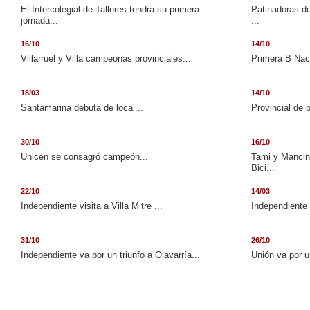
El Intercolegial de Talleres tendrá su primera
Patinadoras de
jornada...
...
16/10
14/10
Villarruel y Villa campeonas provinciales...
Primera B Naci
18/03
14/10
Santamarina debuta de local...
Provincial de 
30/10
16/10
Unicén se consagró campeón...
Tami y Mancini
Bici...
22/10
14/03
Independiente visita a Villa Mitre ...
Independiente 
31/10
26/10
Independiente va por un triunfo a Olavarría...
Unión va por u