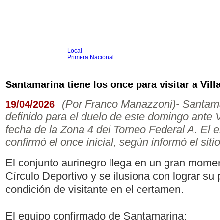
Local
Inicio
Fútbol
Primera Nacional
Femenino
Infantil
Senior
Santamarina tiene los once para visitar a Vill
Agrario
Automovilismo
Básquet
Hockey
Rugby
Tenis
Más Dep
(Por Franco Manazzoni)- Santama
19/04/2026
Boxeo
definido para el duelo de este domingo ante Vi
Ciclismo
Gim. Artística
fecha de la Zona 4 del Torneo Federal A. El e
Duatlón-Triatlón
confirmó el once inicial, según informó el sit
Golf
Natación
Patín
El conjunto aurinegro llega en un gran momen
Taekwondo
Voley
Círculo Deportivo y se ilusiona con lograr su 
Otros
Videos
condición de visitante en el certamen.
El equipo confirmado de Santamarina: