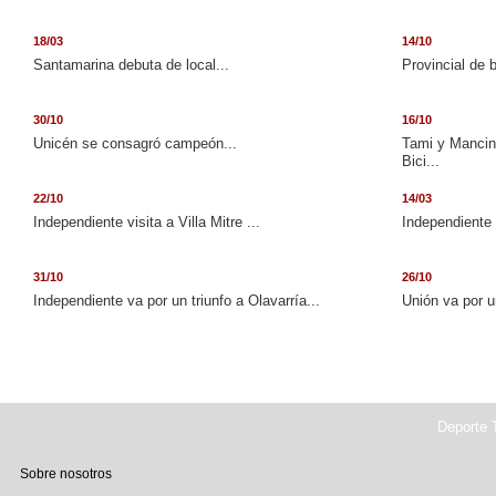
18/03
14/10
Santamarina debuta de local...
Provincial de 
30/10
16/10
Unicén se consagró campeón...
Tami y Mancini
Bici...
22/10
14/03
Independiente visita a Villa Mitre ...
Independiente 
31/10
26/10
Independiente va por un triunfo a Olavarría...
Unión va por u
Deporte T
Sobre nosotros