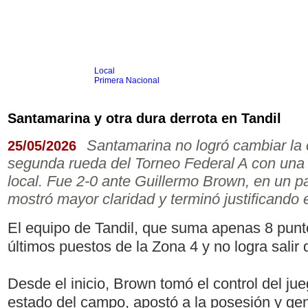
Local
Inicio
Fútbol
Primera Nacional
Femenino
Infantil
Senior
Santamarina y otra dura derrota en Tandil
Agrario
Automovilismo
Básquet
Hockey
Rugby
Tenis
Más Dep
Santamarina no logró cambiar la
25/05/2026
Boxeo
segunda rueda del Torneo Federal A con una
Ciclismo
Gim. Artística
local. Fue 2-0 ante Guillermo Brown, en un pa
Duatlón-Triatlón
mostró mayor claridad y terminó justificando e
Golf
Natación
Patín
El equipo de Tandil, que suma apenas 8 punto
Taekwondo
Voley
últimos puestos de la Zona 4 y no logra salir 
Otros
Videos
Desde el inicio, Brown tomó el control del ju
estado del campo, apostó a la posesión y ge