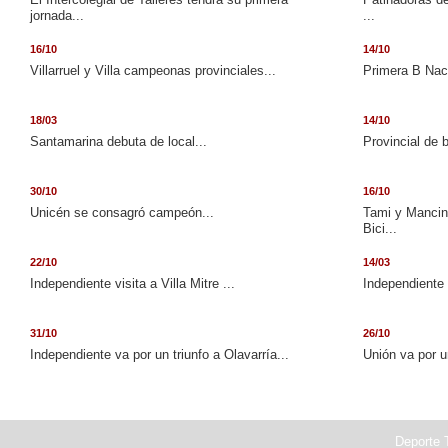
jornada...
...
16/10
14/10
Villarruel y Villa campeonas provinciales...
Primera B Naci
18/03
14/10
Santamarina debuta de local...
Provincial de 
30/10
16/10
Unicén se consagró campeón...
Tami y Mancini
Bici...
22/10
14/03
Independiente visita a Villa Mitre ...
Independiente 
31/10
26/10
Independiente va por un triunfo a Olavarría...
Unión va por u
Deporte T