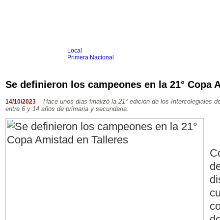
Local
Inicio
Fútbol
Primera Nacional
Femenino
Infantil
Senior
Se definieron los campeones en la 21° Copa A
Agrario
Automovilismo
Básquet
Hockey
Rugby
Tenis
Más Dep
Hace unos dias finalizó la 21° edición de los Intercolegiales d
14/10/2023
entre 6 y 14 años de primaria y secundaria.
Boxeo
Ciclismo
Gim. Artística
Duatlón-Triatlón
Golf
Natación
Co
Patín
Taekwondo
de
Voley
Otros
di
Videos
cu
co
do