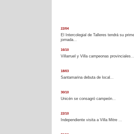
22/04
El Intercolegial de Talleres tendrá su prim
jornada...
16/10
Villarruel y Villa campeonas provinciales..
18/03
Santamarina debuta de local...
30/10
Unicén se consagró campeón...
22/10
Independiente visita a Villa Mitre ...