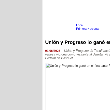
Local
Inicio
Fútbol
Primera Nacional
Femenino
Infantil
Senior
Unión y Progreso lo ganó en
Agrario
Automovilismo
Básquet
Hockey
Unión y Progreso de Tandil sacó 
01/06/2026
valiosa victoria como visitante al derrotar 7
Boxeo
Federal de Básquet.
Ciclismo
Gim. Artística
Duatlón-Triatlón
Golf
Natación
Patín
Taekwondo
Voley
Otros
Videos