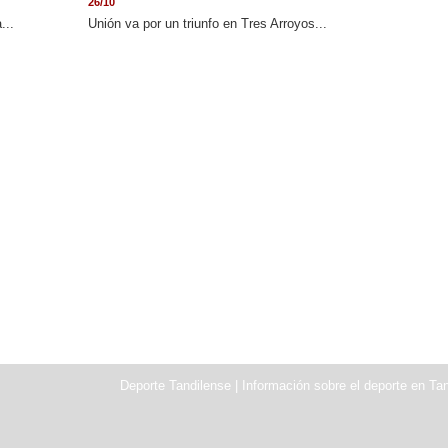
26/10
...
Unión va por un triunfo en Tres Arroyos...
Deporte Tandilense | Información sobre el deporte en Tan