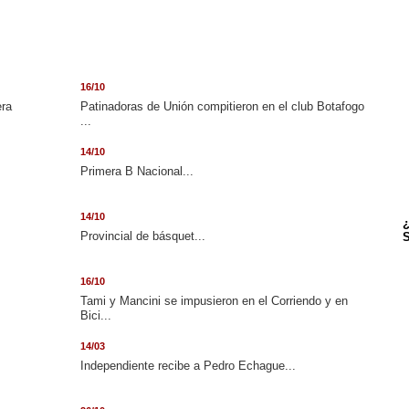
16/10
era
Patinadoras de Unión compitieron en el club Botafogo
...
14/10
.
Primera B Nacional...
14/10
¿
Provincial de básquet...
S
16/10
Tami y Mancini se impusieron en el Corriendo y en
Bici...
14/03
Independiente recibe a Pedro Echague...