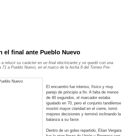
 el final ante Pueblo Nuevo
Ajedrez
Rugby
Tenis
Más Deportes
Atletismo
a relucir su carácter en un final electrizante y se quedó con una
Aventura
6 a 71 a Pueblo Nuevo, en el marco de la fecha 8 del Torneo Pre-
El encuentro fue intenso, físico y muy
parejo de principio a fin. A falta de menos
de 40 segundos, el marcador estaba
igualado en 70, pero el conjunto tandilense
mostró mayor claridad en el cierre, tomó
mejores decisiones y terminó inclinando la
balanza a su favor.
Dentro de un goleo repartido, Elian Vergara
fue la gran figura de Unión y Progreso con