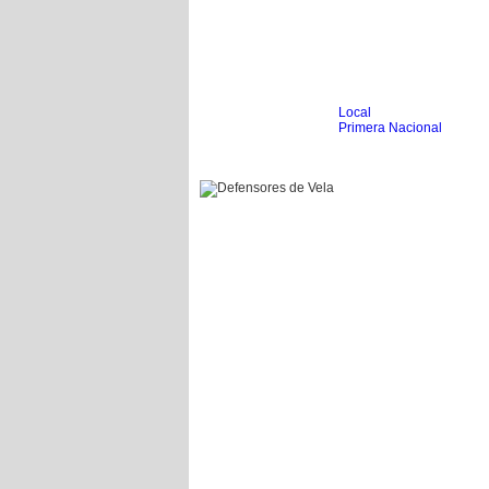
Local
Inicio
Fútbol
Primera Nacional
Femenino
Infantil
Senior
Agrario
Automovilismo
Básquet
Hockey
Boxeo
Ciclismo
Gim. Artística
Duatlón-Triatlón
Golf
Natación
Patín
Taekwondo
Voley
Otros
Videos