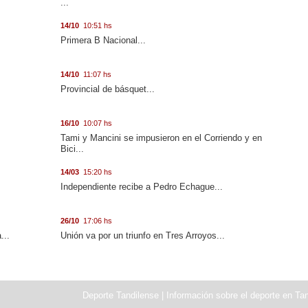
...
14/10
10:51 hs
.
Primera B Nacional...
14/10
11:07 hs
Provincial de básquet...
16/10
10:07 hs
Tami y Mancini se impusieron en el Corriendo y en
Bici...
14/03
15:20 hs
Independiente recibe a Pedro Echague...
26/10
17:06 hs
...
Unión va por un triunfo en Tres Arroyos...
Deporte Tandilense | Información sobre el deporte en Tan