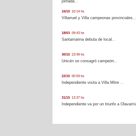
jornada...
16/10
10:14 hs
Villarruel y Villa campeonas provinciales..
18/03
09:43 hs
Santamarina debuta de local...
30/10
23:49 hs
Unicén se consagró campeón...
22/10
00:59 hs
Independiente visita a Villa Mitre ...
31/10
13:37 hs
Independiente va por un triunfo a Olavarría