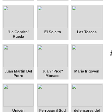
"La Cobrita"
El Solcito
Las Toscas
Rueda
¿
S
Juan Martín Del
Juan "Pico"
María Irigoyen
Potro
Mónaco
Unicén
Ferrocarril Sud
defensores del