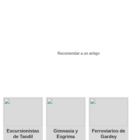
Recomendar a un amigo
Excursionistas
Gimnasia y
Ferroviarios de
de Tandil
Esgrima
Gardey