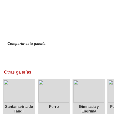
Compartir esta galería
Otras galerías
Santamarina de
Ferro
Gimnasia y
Fe
Tandil
Esgrima