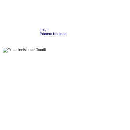
Local
Inicio
Fútbol
Primera Nacional
Femenino
Infantil
Senior
Agrario
Automovilismo
Básquet
Hockey
Rugby
Tenis
Más Dep
Boxeo
Ciclismo
Gim. Artística
Duatlón-Triatlón
Golf
Natación
Patín
Taekwondo
Voley
Otros
Videos