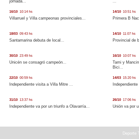
jornada...
...
16/10
10:14 hs
14/10
10:51 hs
Villarruel y Villa campeonas provinciales...
Primera B Naci
18/03
09:43 hs
14/10
11:07 hs
Santamarina debuta de local...
Provincial de 
30/10
23:49 hs
16/10
10:07 hs
Unicén se consagró campeón...
Tami y Mancini
Bici...
22/10
00:59 hs
14/03
15:20 hs
Independiente visita a Villa Mitre ...
Independiente 
31/10
13:37 hs
26/10
17:06 hs
Independiente va por un triunfo a Olavarría...
Unión va por u
Deporte T