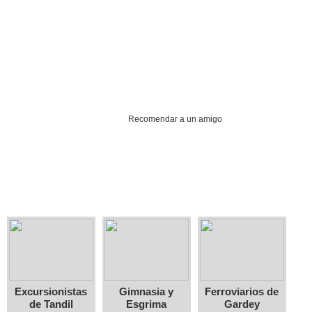
Recomendar a un amigo
Excursionistas
Gimnasia y
Ferroviarios de
de Tandil
Esgrima
Gardey