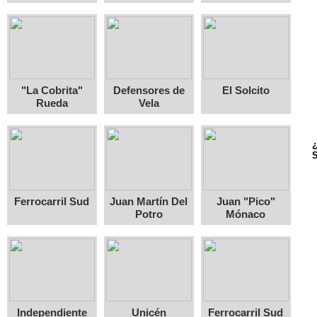
"La Cobrita"
Defensores de
El Solcito
Rueda
Vela
¿
S
Ferrocarril Sud
Juan Martín Del
Juan "Pico"
Potro
Mónaco
Independiente
Unicén
Ferrocarril Sud