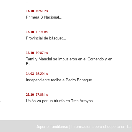
...
14/10
10:51 hs
.
Primera B Nacional...
14/10
11:07 hs
Provincial de básquet...
16/10
10:07 hs
Tami y Mancini se impusieron en el Corriendo y en
Bici...
14/03
15:20 hs
Independiente recibe a Pedro Echague...
26/10
17:06 hs
...
Unión va por un triunfo en Tres Arroyos...
Deporte Tandilense | Información sobre el deporte en Tan