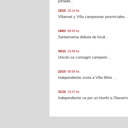
jornada...
16/10
10:14 hs
Villarruel y Villa campeonas provinciales..
18/03
09:43 hs
Santamarina debuta de local...
30/10
23:49 hs
Unicén se consagró campeón...
22/10
00:59 hs
Independiente visita a Villa Mitre ...
31/10
13:37 hs
Independiente va por un triunfo a Olavarría