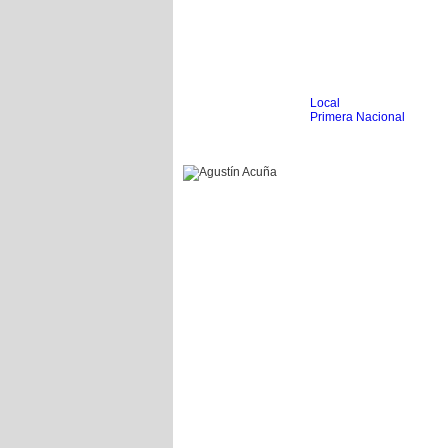
Local
Inicio
Fútbol
Primera Nacional
Femenino
Infantil
Senior
Agrario
Automovilismo
Básquet
Hockey
Boxeo
Ciclismo
Gim. Artística
Duatlón-Triatlón
Golf
Natación
Patín
Taekwondo
Voley
Otros
Videos