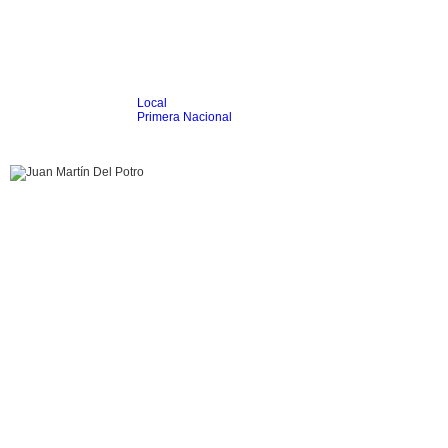
Local
Inicio
Fútbol
Primera Nacional
Femenino
Infantil
Senior
Agrario
Automovilismo
Básquet
Hockey
Rugby
Tenis
Más Dep
Boxeo
Ciclismo
Gim. Artística
Duatlón-Triatlón
Golf
Natación
Patín
Taekwondo
Voley
Otros
Videos