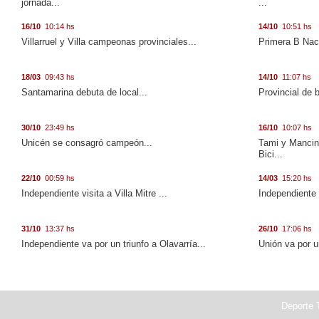
jornada...
...
16/10
10:14 hs
14/10
10:51 hs
Villarruel y Villa campeonas provinciales...
Primera B Naci
18/03
09:43 hs
14/10
11:07 hs
Santamarina debuta de local...
Provincial de 
30/10
23:49 hs
16/10
10:07 hs
Unicén se consagró campeón...
Tami y Mancini
Bici...
22/10
00:59 hs
14/03
15:20 hs
Independiente visita a Villa Mitre ...
Independiente 
31/10
13:37 hs
26/10
17:06 hs
Independiente va por un triunfo a Olavarría...
Unión va por u
Deporte T