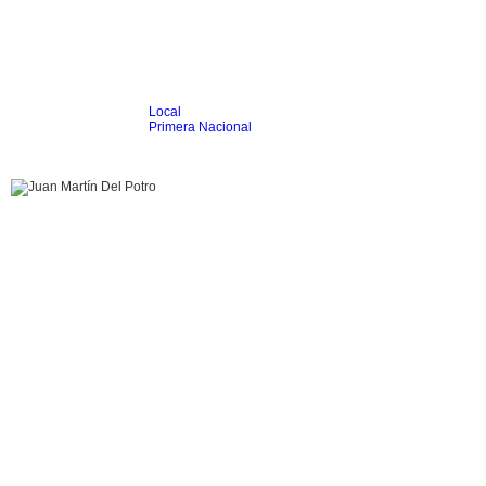
Local
Inicio
Fútbol
Primera Nacional
Femenino
Infantil
Senior
Agrario
Automovilismo
Básquet
Hockey
Rugby
Tenis
Más Dep
Boxeo
Ciclismo
Gim. Artística
Duatlón-Triatlón
Golf
Natación
Patín
Taekwondo
Voley
Otros
Videos