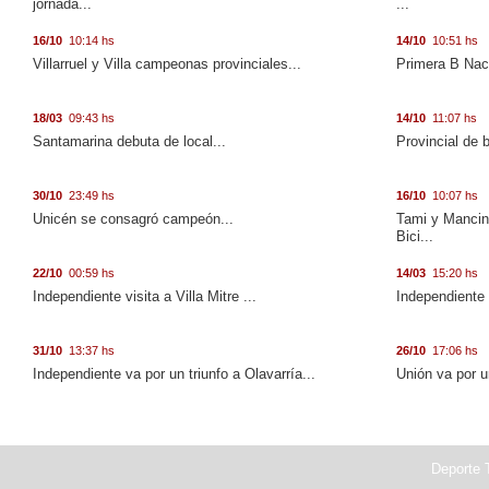
jornada...
...
16/10
10:14 hs
14/10
10:51 hs
Villarruel y Villa campeonas provinciales...
Primera B Naci
18/03
09:43 hs
14/10
11:07 hs
Santamarina debuta de local...
Provincial de 
30/10
23:49 hs
16/10
10:07 hs
Unicén se consagró campeón...
Tami y Mancini
Bici...
22/10
00:59 hs
14/03
15:20 hs
Independiente visita a Villa Mitre ...
Independiente 
31/10
13:37 hs
26/10
17:06 hs
Independiente va por un triunfo a Olavarría...
Unión va por u
Deporte T