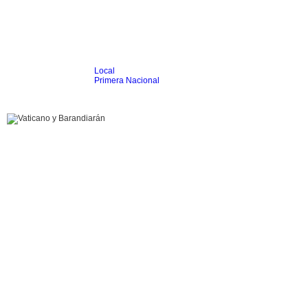
Local
Inicio
Fútbol
Primera Nacional
Femenino
Infantil
Senior
Agrario
Automovilismo
Básquet
Hockey
Rugby
Tenis
Más Dep
Boxeo
Ciclismo
Gim. Artística
Duatlón-Triatlón
Golf
Natación
Patín
Taekwondo
Voley
Otros
Videos