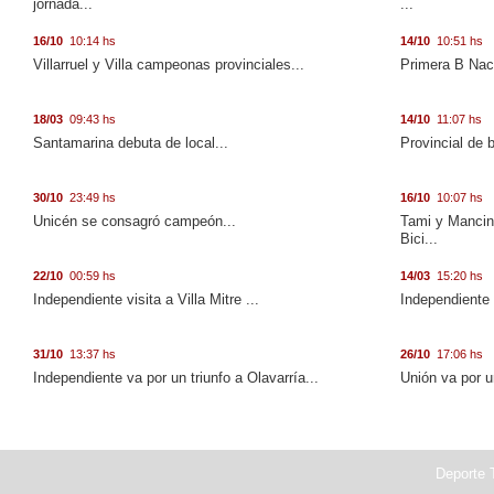
jornada...
...
16/10
10:14 hs
14/10
10:51 hs
Villarruel y Villa campeonas provinciales...
Primera B Naci
18/03
09:43 hs
14/10
11:07 hs
Santamarina debuta de local...
Provincial de 
30/10
23:49 hs
16/10
10:07 hs
Unicén se consagró campeón...
Tami y Mancini
Bici...
22/10
00:59 hs
14/03
15:20 hs
Independiente visita a Villa Mitre ...
Independiente 
31/10
13:37 hs
26/10
17:06 hs
Independiente va por un triunfo a Olavarría...
Unión va por u
Deporte T