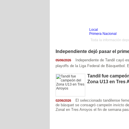
Local
Inicio
Fútbol
Primera Nacional
Femenino
Básquet
Toda la información depo
Infantil
Senior
Agrario
Independiente dejó pasar el prim
Automovilismo
Básquet
Hockey
Independiente de Tandil cayó est
05/06/2026
playoffs de la Liga Federal de Básquetbol. El
Boxeo
Ciclismo
Gim. Artística
Tandil fue campeón
Duatlón-Triatlón
Zona U13 en Tres 
Golf
Natación
Patín
Taekwondo
Voley
El seleccionado tandilense fem
02/06/2026
Otros
de básquet se consagró campeón invicto de
Videos
Zonal en Tres Arroyos el fin de semana pasa