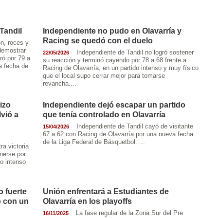
Tandil
Independiente no pudo en Olavarría y
Racing se quedó con el duelo
n, roces y
 demostrar
Independiente de Tandil no logró sostener
22/05/2026
ró por 79 a
su reacción y terminó cayendo por 78 a 68 frente a
a fecha de
Racing de Olavarría, en un partido intenso y muy físico
que el local supo cerrar mejor para tomarse
revancha....
izo
Independiente dejó escapar un partido
lvió a
que tenía controlado en Olavarría
Independiente de Tandil cayó de visitante
15/04/2026
67 a 62 con Racing de Olavarría por una nueva fecha
de la Liga Federal de Básquetbol. ...
ra victoria
nerse por
o intenso
o fuerte
Unión enfrentará a Estudiantes de
ó con un
Olavarría en los playoffs
La fase regular de la Zona Sur del Pre
16/11/2025