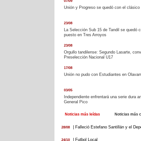
07/09
Unión y Progreso se quedó con el clásico 
23/08
La Selección Sub 15 de Tandil se quedó co
puesto en Tres Arroyos
23/08
Orgullo tandilense: Segundo Lasarte, con
Preselección Nacional U17
17/08
Unión no pudo con Estudiantes en Olavarr
03/05
Independiente enfrentará una serie dura a
General Pico
Noticias más leídas
Noticias más 
| Falleció Estefano Santillán y el Depo
28/08
| Futbol Local
24/10