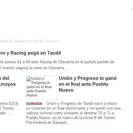
S
rtiva de Básquet en Tandil y la zona
ero y Racing pegó en Tandil
Ajedrez
Rugby
Tenis
Más Deportes
Atletismo
e jueves 61 a 58 ante Racing de Olavarría en el partido partido de
Aventura
 martes seguirá la serie en Olavarría. ...
 del
Unión y Progreso lo ganó
Arroyos
en el final ante Pueblo
Nuevo
enino (U13)
Unión y Progreso de Tandil sacó a relucir
01/06/2026
l Torneo
su carácter en un final electrizante y se quedó con una
do. ...
valiosa victoria como visitante al derrotar 76 a 71 a
Pueblo Nuevo, en el marco de la fecha 8 del Torneo
Pre-Federal de Básquet....