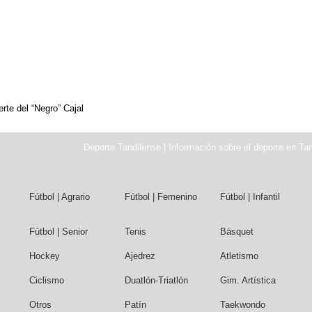
erte del “Negro” Cajal
Deporte Tandilense | Información sobre el deporte en Tan
Fútbol | Agrario
Fútbol | Femenino
Fútbol | Infantil
Fútbol | Senior
Tenis
Básquet
Hockey
Ajedrez
Atletismo
Ciclismo
Duatlón-Triatlón
Gim. Artística
Otros
Patín
Taekwondo