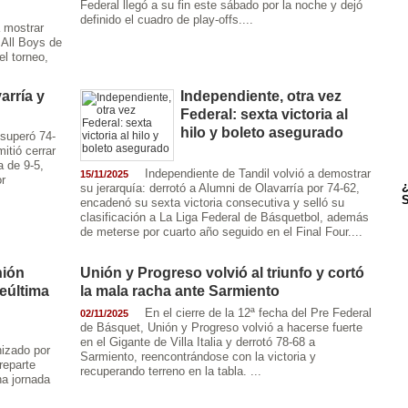
Federal llegó a su fin este sábado por la noche y dejó
definido el cuadro de play-offs....
a mostrar
 All Boys de
l torneo,
arría y
Independiente, otra vez
Federal: sexta victoria al
hilo y boleto asegurado
 superó 74-
itió cerrar
a de 9-5,
Independiente de Tandil volvió a demostrar
15/11/2025
r
¿
su jerarquía: derrotó a Alumni de Olavarría por 74-62,
S
encadenó su sexta victoria consecutiva y selló su
clasificación a La Liga Federal de Básquetbol, además
de meterse por cuarto año seguido en el Final Four....
nión
Unión y Progreso volvió al triunfo y cortó
teúltima
la mala racha ante Sarmiento
En el cierre de la 12ª fecha del Pre Federal
02/11/2025
de Básquet, Unión y Progreso volvió a hacerse fuerte
en el Gigante de Villa Italia y derrotó 78-68 a
izado por
Sarmiento, reencontrándose con la victoria y
reparte
recuperando terreno en la tabla. ...
na jornada