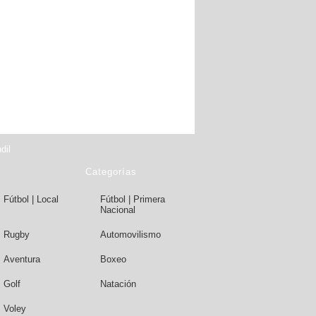
dil
Categorías
Fútbol | Local
Fútbol | Primera
Nacional
Rugby
Automovilismo
Aventura
Boxeo
Golf
Natación
Voley