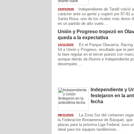
Independiente de Tandil volvió 
22/03/2026
carácter ante su gente y superó por 87-81 a
Santa Rosa, uno de los rivales más duros de
en un partido de alto vuelo....
Unión y Progreso tropezó en Olav
queda a la expectativa
En el Parque Olavarría, Racing
15/11/2025
54 a Unión y Progreso, resultado que le perm
la fase regular en el tercer puesto con marc
aunque detrás de Alumni e Independiente po
desempate....
Independiente y U
festejaron en la an
fecha
La Zona Sur del certamen organ
08/11/2025
la Federación Bonaerense de Básquet, que 
plazas para la próxima Liga Federal, tuvo u
ideal para los equipos tandilenses....